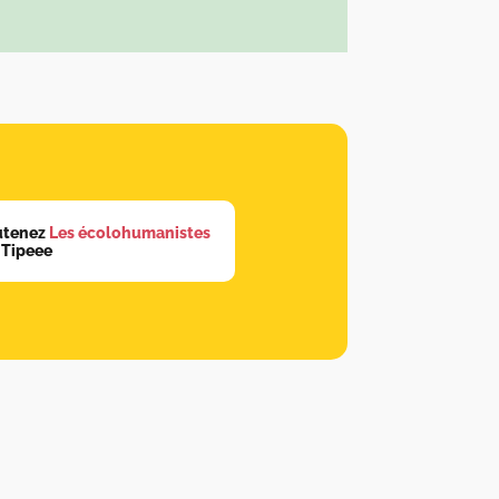
utenez
Les écolohumanistes
 Tipeee