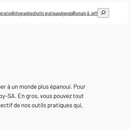
Rechercher
ération
|
Infographies
Outils pratiques
Agenda
|
Romain & Jeff
per à un monde plus épanoui. Pour
C-by-SA. En gros, vous pouvez tout
jectif de nos outils pratiques qui,