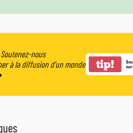
Soutenez-nous
tip!
er à la diffusion d’un monde
So
sur
➔
iques