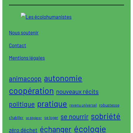
Nous soutenir
Contact
Mentions légales
autonomie
animacoop
coopération
nouveaux récits
pratique
politique
robustesse
revenu universel
sobriété
se nourrir
se loger
s'habiller
se déplacer
écologie
échanger
zéro déchet