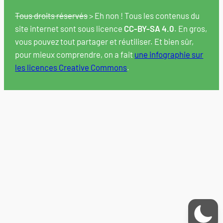
Tous droits réservés
> Eh non ! Tous les contenus du
site internet sont sous licence
CC-BY-SA 4.0
. En gros,
vous pouvez tout partager et réutiliser. Et bien sûr,
pour mieux comprendre, on a fait
une infographie sur
les licences Creative Commons
.