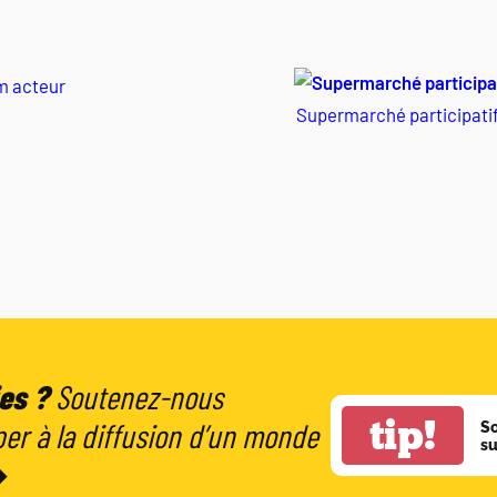
 acteur
Supermarché participatif
es ?
Soutenez-nous
tip!
er à la diffusion d’un monde
S
su
➔