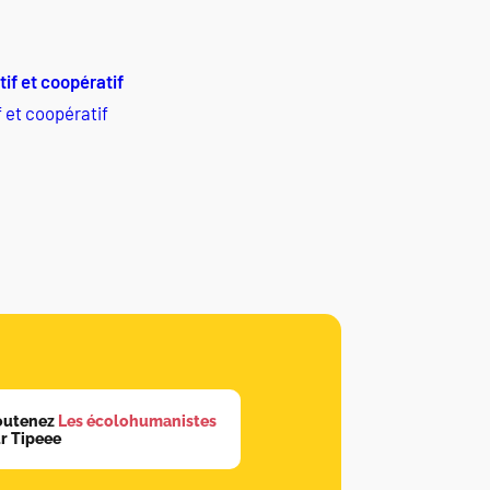
 et coopératif
outenez
Les écolohumanistes
r Tipeee