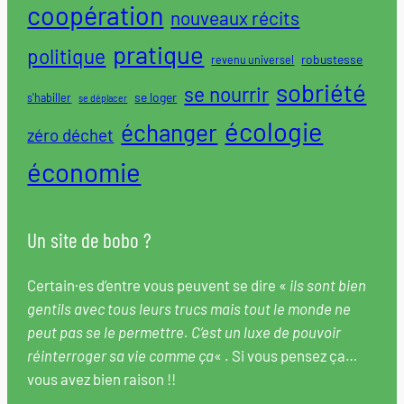
coopération
nouveaux récits
pratique
politique
robustesse
revenu universel
sobriété
se nourrir
se loger
s'habiller
se déplacer
écologie
échanger
zéro déchet
économie
Un site de bobo ?
Certain·es d’entre vous peuvent se dire «
ils sont bien
gentils avec tous leurs trucs mais tout le monde ne
peut pas se le permettre. C’est un luxe de pouvoir
réinterroger sa vie comme ça
« . Si vous pensez ça…
vous avez bien raison !!