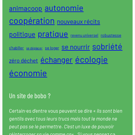
autonomie
animacoop
coopération
nouveaux récits
pratique
politique
robustesse
revenu universel
sobriété
se nourrir
se loger
s'habiller
se déplacer
écologie
échanger
zéro déchet
économie
Un site de bobo ?
Certain·es d’entre vous peuvent se dire «
ils sont bien
gentils avec tous leurs trucs mais tout le monde ne
peut pas se le permettre. C’est un luxe de pouvoir
réinterroger sa vie comme ça
« . Si vous pensez ça…