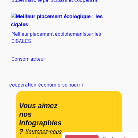
Meilleur placement écolohumaniste : les
CIGALES
Consom acteur
coopération
économie
se nourrir
Vous aimez
nos
infographies
Soutenez-nous
?