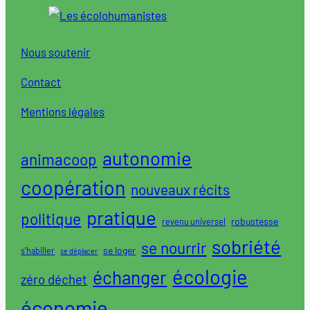
Nous soutenir
Contact
Mentions légales
autonomie
animacoop
coopération
nouveaux récits
pratique
politique
robustesse
revenu universel
sobriété
se nourrir
se loger
s'habiller
se déplacer
écologie
échanger
zéro déchet
économie