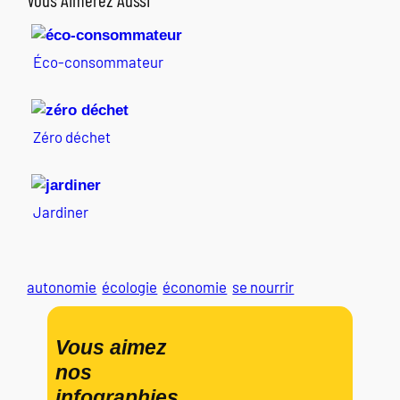
Éco-consommateur
Zéro déchet
Jardiner
autonomie
écologie
économie
se nourrir
Vous aimez
nos
infographies