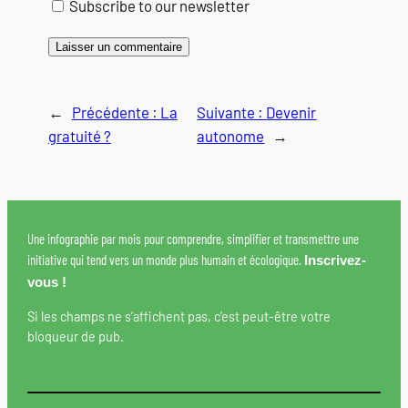
Subscribe to our newsletter
←
Précédente :
La
Suivante :
Devenir
gratuité ?
autonome
→
Une infographie par mois pour comprendre, simplifier et transmettre une
initiative qui tend vers un monde plus humain et écologique.
Inscrivez-
vous !
Si les champs ne s’affichent pas, c’est peut-être votre
bloqueur de pub.