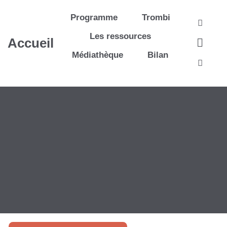
Aller au contenu principal
Programme
Trombi
Reche
Les ressources
Accueil
Médiathèque
Bilan